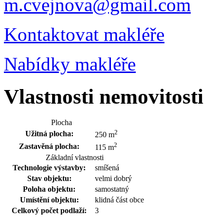
m.cvejnova@gmail.com
Kontaktovat makléře
Nabídky makléře
Vlastnosti nemovitosti
Plocha
2
Užitná plocha:
250 m
2
Zastavěná plocha:
115 m
Základní vlastnosti
Technologie výstavby:
smíšená
Stav objektu:
velmi dobrý
Poloha objektu:
samostatný
Umístění objektu:
klidná část obce
Celkový počet podlaží:
3