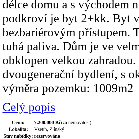
délce domu a s východem n
podkroví je byt 2+kk. Byt v
bezbariérovým přístupem. 
tuhá paliva. Dům je ve vel
obklopen velkou zahradou. 
dvougenerační bydlení, s 
výměra pozemku: 1009m2
Celý popis
Cena:
7.200.000 Kč
(za nemovitost)
Lokalita:
Vsetín, Zlínský
Stav nabídky:
rezervováno