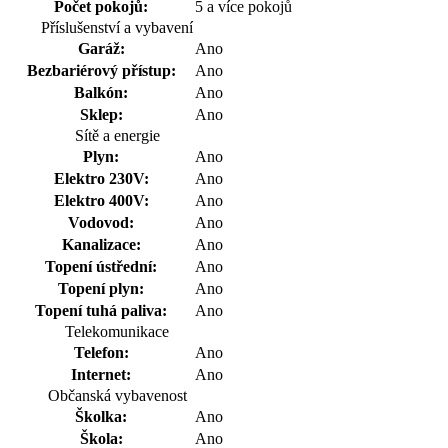
Počet pokojů:
5 a více pokojů
Příslušenství a vybavení
Garáž:
Ano
Bezbariérový přístup:
Ano
Balkón:
Ano
Sklep:
Ano
Sítě a energie
Plyn:
Ano
Elektro 230V:
Ano
Elektro 400V:
Ano
Vodovod:
Ano
Kanalizace:
Ano
Topení ústřední:
Ano
Topení plyn:
Ano
Topení tuhá paliva:
Ano
Telekomunikace
Telefon:
Ano
Internet:
Ano
Občanská vybavenost
Školka:
Ano
Škola:
Ano