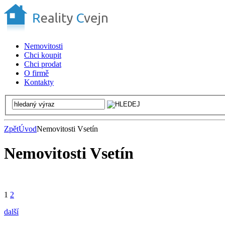
Nemovitosti
Chci koupit
Chci prodat
O firmě
Kontakty
Zpět
Úvod
Nemovitosti Vsetín
Nemovitosti Vsetín
1
2
další