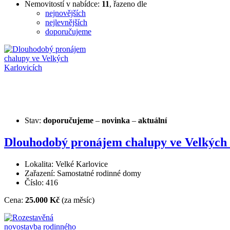
Nemovitostí v nabídce:
11
, řazeno dle
nejnovějších
nejlevnějších
doporučujeme
Stav:
doporučujeme
–
novinka
–
aktuální
Dlouhodobý pronájem chalupy ve Velkých 
Lokalita: Velké Karlovice
Zařazení: Samostatné rodinné domy
Číslo: 416
Cena:
25.000 Kč
(za měsíc)