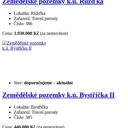
Zemědělské pozemky k.ú. Růžďka
Lokalita: Růžďka
Zařazení: Travní porosty
Číslo: 386
Cena:
1.930.000 Kč
(za nemovitost)
Stav:
doporučujeme
–
aktuální
Zemědělské pozemky k.ú. Bystřička II
Lokalita: Bystřička
Zařazení: Travní porosty
Číslo: 385
Cena:
440.000 Kč
(za nemovitost)