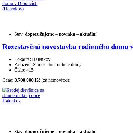
Stav:
doporučujeme
–
novinka
–
aktuální
Rozestavěná novostavba rodinného domu v
Lokalita: Halenkov
Zařazení: Samostatné rodinné domy
Číslo: 415
Cena:
8.700.000 Kč
(za nemovitost)
Stav:
doporučujeme
–
novinka
–
aktuální