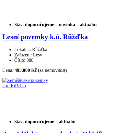
Stav:
doporučujeme
–
novinka
–
aktuální
Lesní pozemky k.ú. Růžďka
Lokalita: Růžďka
Zařazení: Lesy
Číslo: 388
Cena:
495.000 Kč
(za nemovitost)
Stav:
doporučujeme
–
aktuální