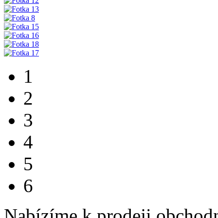
1
2
3
4
5
6
Nabízíme k prodeji obchod