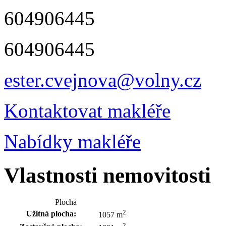
604906445
604906445
ester.cvejnova@volny.cz
Kontaktovat makléře
Nabídky makléře
Vlastnosti nemovitosti
Plocha
2
Užitná plocha:
1057 m
2