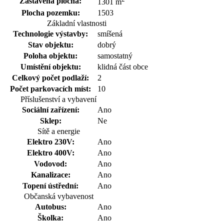
Zastavěná plocha:
1301 m
Plocha pozemku:
1503
Základní vlastnosti
Technologie výstavby:
smíšená
Stav objektu:
dobrý
Poloha objektu:
samostatný
Umístění objektu:
klidná část obce
Celkový počet podlaží:
2
Počet parkovacích míst:
10
Příslušenství a vybavení
Sociální zařízení:
Ano
Sklep:
Ne
Sítě a energie
Elektro 230V:
Ano
Elektro 400V:
Ano
Vodovod:
Ano
Kanalizace:
Ano
Topení ústřední:
Ano
Občanská vybavenost
Autobus:
Ano
Školka:
Ano