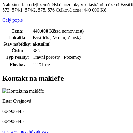
Nabízíme k prodeji zemědělské pozemky v katastrálním území Bystřička
573, 574/1, 574/2, 575, 576 Celková cena: 440 000 Kč
Celý popis
Cena:
440.000 Kč
(za nemovitost)
Lokalita:
Bystřička, Vsetín, Zlínský
Stav nabídky:
aktuální
Číslo:
385
Typ reality:
Travní porosty - Pozemky
2
Plocha:
11121 m
Kontakt na makléře
Ester Cvejnová
604906445
604906445
ester.cvejnova@volny.cz