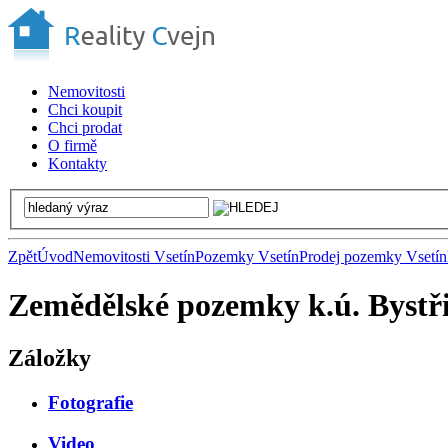
Nemovitosti
Chci koupit
Chci prodat
O firmě
Kontakty
Zpět
Úvod
Nemovitosti Vsetín
Pozemky Vsetín
Prodej pozemky Vsetín
Zemědělské pozemky k.ú. Bystři
Záložky
Fotografie
Video