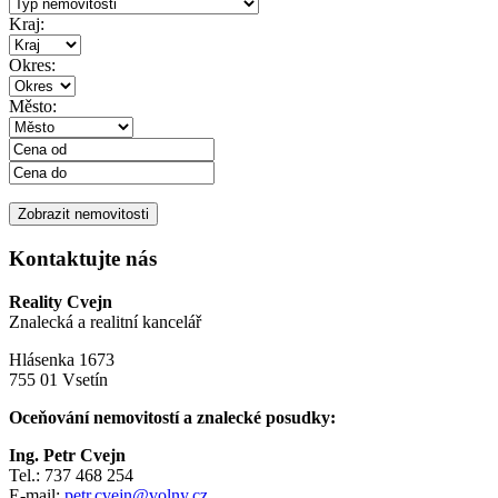
Kraj:
Okres:
Město:
Kontaktujte nás
Reality Cvejn
Znalecká a realitní kancelář
Hlásenka 1673
755 01 Vsetín
Oceňování nemovitostí a znalecké posudky:
Ing. Petr Cvejn
Tel.: 737 468 254
E-mail:
petr.cvejn@volny.cz