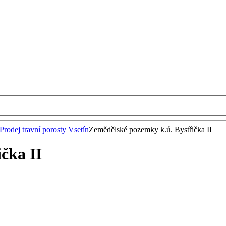
Prodej travní porosty Vsetín
Zemědělské pozemky k.ú. Bystřička II
čka II