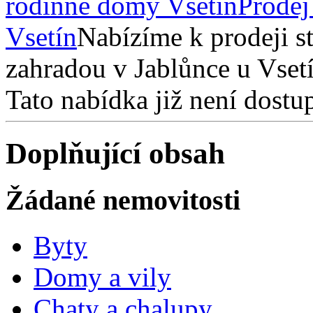
rodinné domy Vsetín
Prodej
Vsetín
Nabízíme k prodeji s
zahradou v Jablůnce u Vset
Tato nabídka již není dostu
Doplňující obsah
Žádané nemovitosti
Byty
Domy a vily
Chaty a chalupy