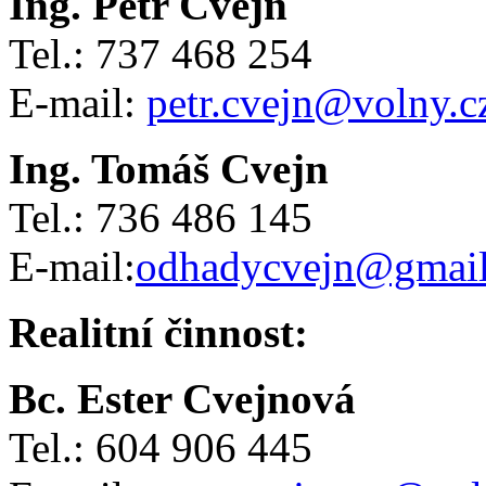
Ing. Petr Cvejn
Tel.: 737 468 254
E-mail:
petr.cvejn@volny.c
Ing. Tomáš Cvejn
Tel.: 736 486 145
E-mail:
odhadycvejn@gmai
Realitní činnost:
Bc. Ester Cvejnová
Tel.: 604 906 445