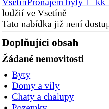
Vsetín
Pronájem byty 1+kk 
lodžií ve Vsetíně
Tato nabídka již není dostu
Doplňující obsah
Žádané nemovitosti
Byty
Domy a vily
Chaty a chalupy
Pozemky