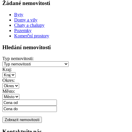
Žádané nemovitosti
Byty
Domy a vily
Chaty a chalupy
Pozemky
Komerční prostory
Hledání nemovitosti
Typ nemovitosti:
Kraj:
Okres:
Město:
Kontaktujte nás