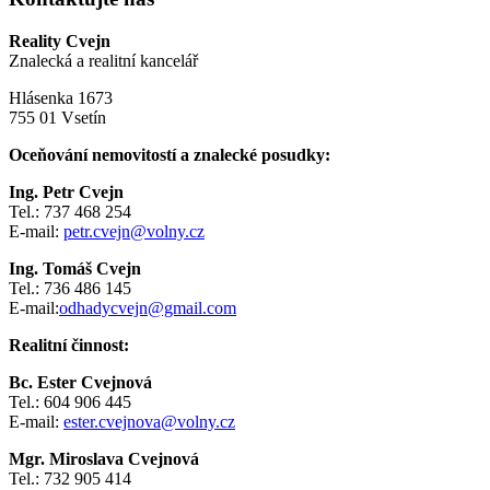
Reality Cvejn
Znalecká a realitní kancelář
Hlásenka 1673
755 01 Vsetín
Oceňování nemovitostí a znalecké posudky:
Ing. Petr Cvejn
Tel.: 737 468 254
E-mail:
petr.cvejn@volny.cz
Ing. Tomáš Cvejn
Tel.: 736 486 145
E-mail:
odhadycvejn@gmail.com
Realitní činnost:
Bc. Ester Cvejnová
Tel.: 604 906 445
E-mail:
ester.cvejnova@volny.cz
Mgr. Miroslava Cvejnová
Tel.: 732 905 414