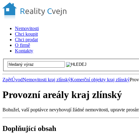
Nemovitosti
Chci koupit
Chci prodat
O firmě
Kontakty
Zpět
Úvod
Nemovitosti kraj zlínský
Komerční objekty kraj zlínský
Prov
Provozní areály kraj zlínský
Bohužel, vaší poptávce nevyhovují žádné nemovitosti, upravte prosí
Doplňující obsah