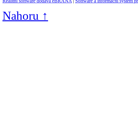
Realitní software dodává eBRÁNA
|
Software a informační systém p
Nahoru ↑