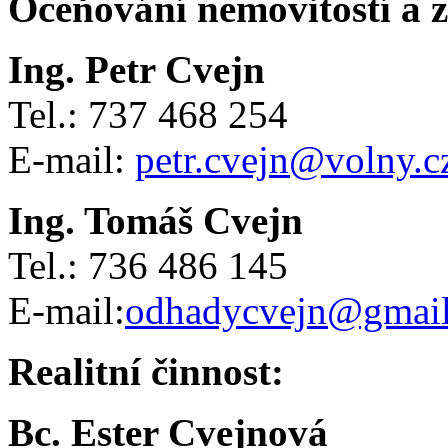
Oceňování nemovitostí a 
Ing. Petr Cvejn
Tel.: 737 468 254
E-mail:
petr.cvejn@volny.c
Ing. Tomáš Cvejn
Tel.: 736 486 145
E-mail:
odhadycvejn@gmai
Realitní činnost:
Bc. Ester Cvejnová