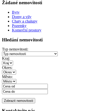
Žádané nemovitosti
Byty
Domy a vily
Chaty a chalupy
Pozemky
Komerční prostory
Hledání nemovitosti
Typ nemovitosti:
Kraj:
Okres:
Město:
Kontaktujte nás