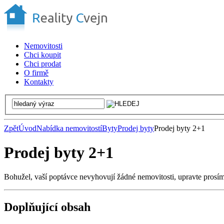
Nemovitosti
Chci koupit
Chci prodat
O firmě
Kontakty
Zpět
Úvod
Nabídka nemovitostí
Byty
Prodej byty
Prodej byty 2+1
Prodej byty 2+1
Bohužel, vaší poptávce nevyhovují žádné nemovitosti, upravte prosí
Doplňující obsah