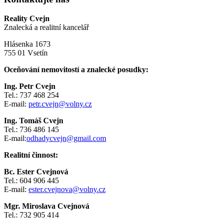
Reality Cvejn
Znalecká a realitní kancelář
Hlásenka 1673
755 01 Vsetín
Oceňování nemovitostí a znalecké posudky:
Ing. Petr Cvejn
Tel.: 737 468 254
E-mail:
petr.cvejn@volny.cz
Ing. Tomáš Cvejn
Tel.: 736 486 145
E-mail:
odhadycvejn@gmail.com
Realitní činnost:
Bc. Ester Cvejnová
Tel.: 604 906 445
E-mail:
ester.cvejnova@volny.cz
Mgr. Miroslava Cvejnová
Tel.: 732 905 414