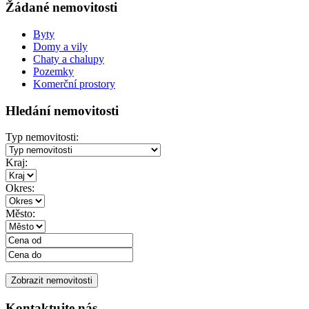
Žádané nemovitosti
Byty
Domy a vily
Chaty a chalupy
Pozemky
Komerční prostory
Hledání nemovitosti
Typ nemovitosti:
Kraj:
Okres:
Město:
Kontaktujte nás