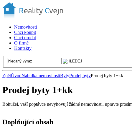
Nemovitosti
Chci koupit
Chci prodat
O firmě
Kontakty
Zpět
Úvod
Nabídka nemovitostí
Byty
Prodej byty
Prodej byty 1+kk
Prodej byty 1+kk
Bohužel, vaší poptávce nevyhovují žádné nemovitosti, upravte prosí
Doplňující obsah